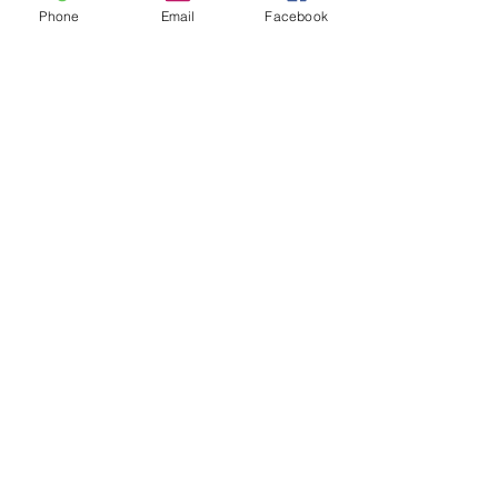
Phone
Email
Facebook
報告(R4.12.19).pdf
報告(R4.8.22).pdf
料金のご案内
料金一覧表
​特別養護老人ホーム(従来型)
ショートステイサービス
デイサービス（通所介護）
デイサービス（総合事業第1号通所）
​​華旺寿たより
アクセスマップ
施設概要