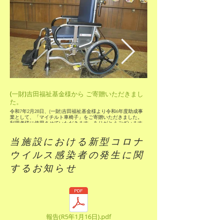
面会について
完全予約制とさせていた
お電話にて担当者へお問
(一財)吉田福祉基金様から ご寄贈いただきまし
た。
令和7年2月28日、(一財)吉田福祉基金様より令和6年度助成事
業として、「マイチルト車椅子」をご寄贈いただきました。
利用者様に使用させていただきます。ありがとうございます。
当施設における新型コロナ
ウイルス感染者の発生に関
するお知らせ
報告(R5年1月16日).pdf